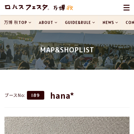
万博 秋TOP
ABOUT
GUIDE&RULE
NEWS
CON
MAP&SHOPLIST
hana*
ブースNo:
189