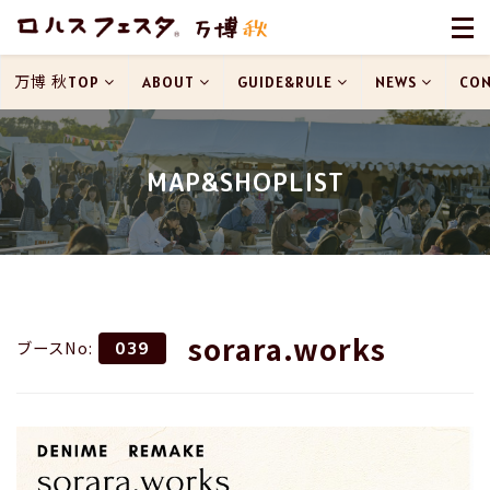
万博 秋TOP
ABOUT
GUIDE&RULE
NEWS
CON
MAP&SHOPLIST
sorara.works
ブースNo:
039