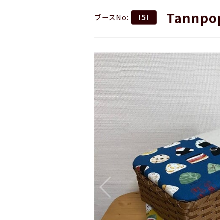
Tannpo
ブースNo:
151