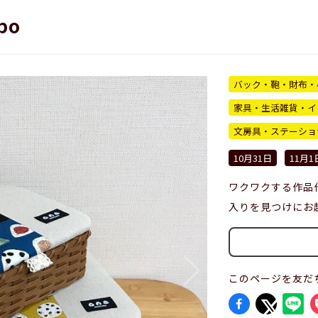
po
バック・鞄・財布・
家具・生活雑貨・イ
文房具・ステーショ
10月31日
11月1
ワクワクする作品
入りを見つけにお
このページを友だ