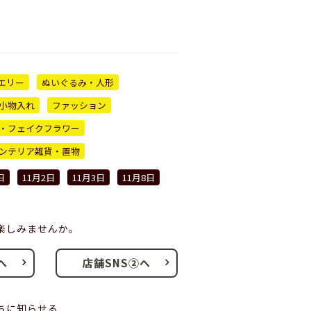
エリー
ぬいぐるみ・人形
小物入れ
ファッション
・フェイクフラワー
ンテリア雑貨・置物
日
11月2日
11月3日
11月8日
楽しみませんか。
へ
店舗SNS②へ
ちに知らせる