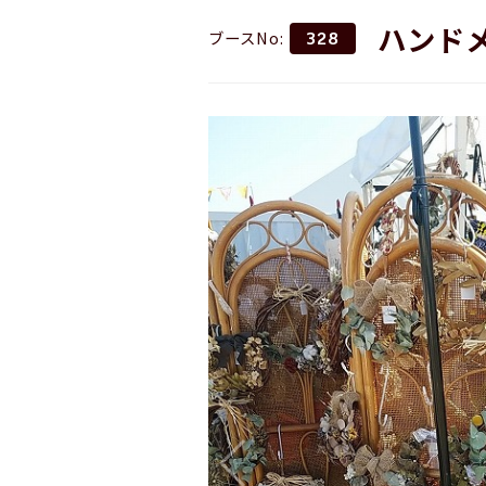
ハンドメ
ブースNo:
328