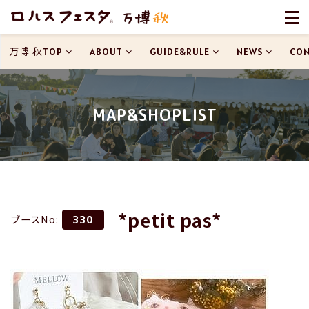
万博 秋TOP
ABOUT
GUIDE&RULE
NEWS
CON
MAP&SHOPLIST
*petit pas*
ブースNo:
330