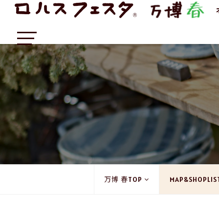
万博 春TOP
MAP&SHOPLIS