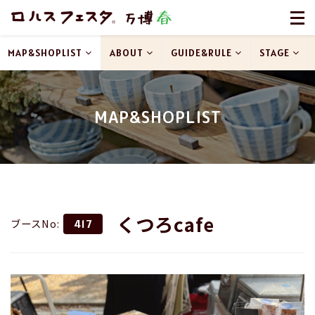
MAP&SHOPLIST
ABOUT
GUIDE&RULE
STAGE
MAP&SHOPLIST
くつろcafe
ブースNo:
417