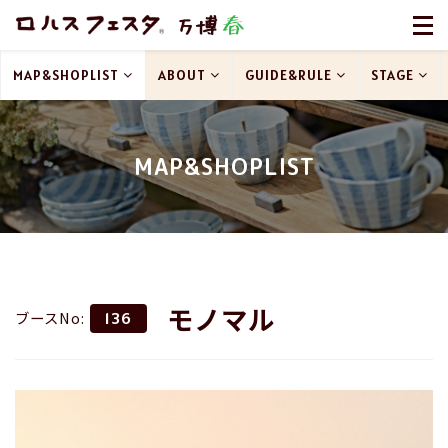
MAP&SHOPLIST
ABOUT
GUIDE&RULE
STAGE
MAP&SHOPLIST
モノマル
ブースNo:
136