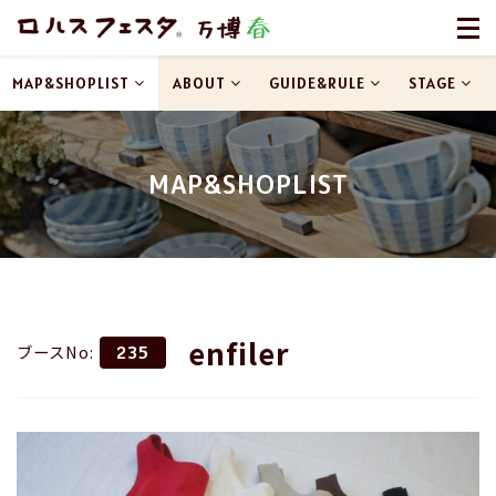
MAP&SHOPLIST
ABOUT
GUIDE&RULE
STAGE
MAP&SHOPLIST
enfiler
ブースNo:
235