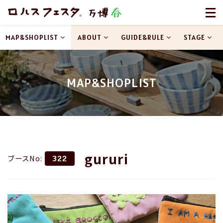
MAP&SHOPLIST
ABOUT
GUIDE&RULE
STAGE
MAP&SHOPLIST
gururi
ブースNo:
322