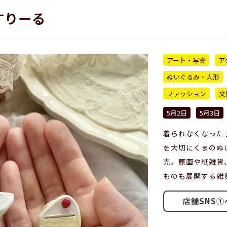
すりーる
アート・写真
ア
ぬいぐるみ・人形
ファッション
文
5月2日
5月3日
着られなくなった
を大切にくまのぬ
売。原画や紙雑貨
ものも展開する雑
店舗SNS①