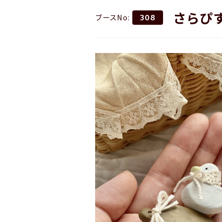
さらぴ
ブースNo:
308