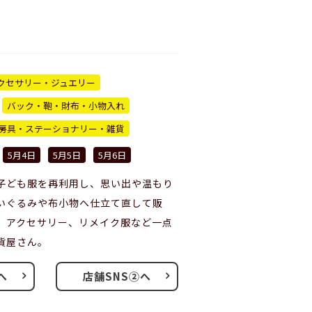
クセサリー・ジュエリー
バック・鞄・財布・小物入れ
房具・ステーショナリー・雑貨
5月4日
5月5日
5月6日
子ども服を再利用し、思い出や温もり
いぐるみや布小物へ仕立て直して販
、アクセサリー、リメイク服など一点
貨屋さん。
へ
店舗SNS②へ