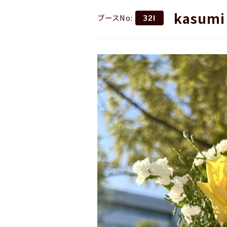
kasumi
ブースNo:
321