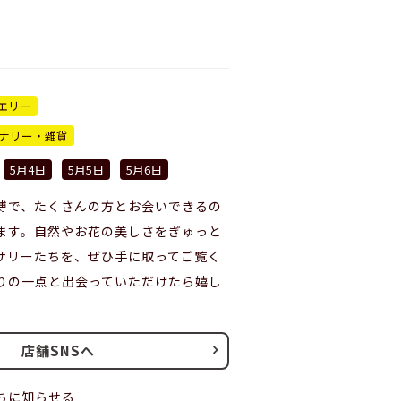
エリー
ナリー・雑貨
5月4日
5月5日
5月6日
博で、たくさんの方とお会いできるの
ます。自然やお花の美しさをぎゅっと
サリーたちを、ぜひ手に取ってご覧く
りの一点と出会っていただけたら嬉し
店舗SNSへ
ちに知らせる