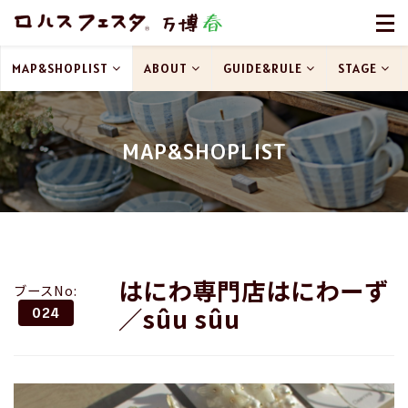
MAP&SHOPLIST
ABOUT
GUIDE&RULE
STAGE
MAP&SHOPLIST
はにわ専門店はにわーず
ブースNo:
／sûu sûu
024