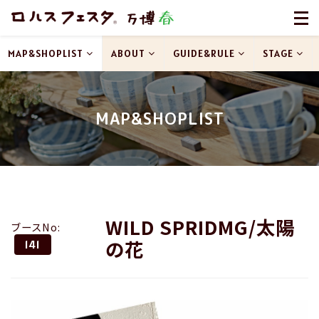
MAP&SHOPLIST
ABOUT
GUIDE&RULE
STAGE
MAP&SHOPLIST
WILD SPRIDMG/太陽
ブースNo:
の花
141