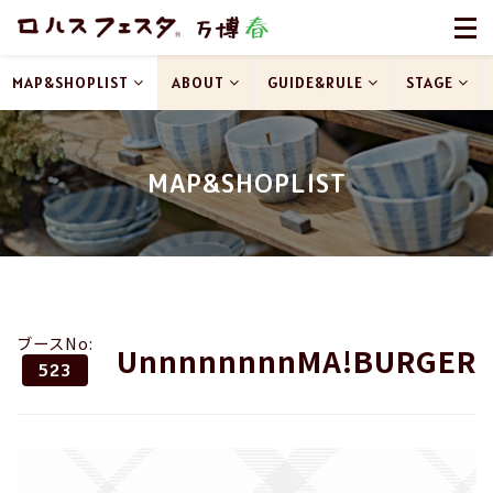
MAP&SHOPLIST
ABOUT
GUIDE&RULE
STAGE
MAP&SHOPLIST
ブースNo:
UnnnnnnnnMA!BURGER
523