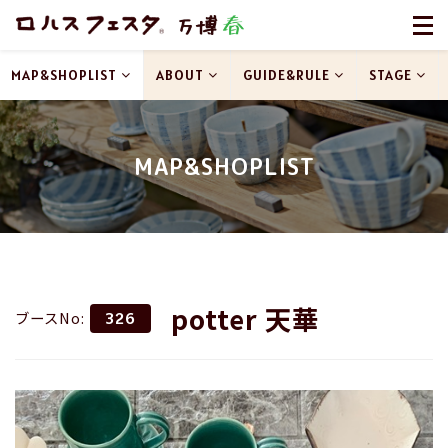
MAP&SHOPLIST
ABOUT
GUIDE&RULE
STAGE
MAP&SHOPLIST
potter 天華
ブースNo:
326