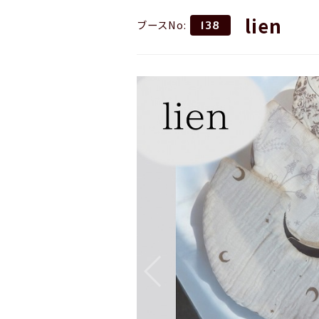
lien
ブースNo:
138