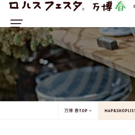
万博 春TOP
MAP&SHOPLIS