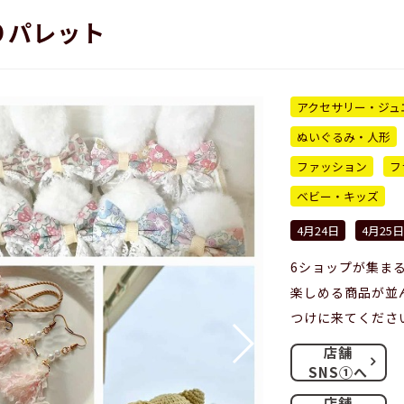
りパレット
アクセサリー・ジュ
ぬいぐるみ・人形
ファッション
フ
ベビー・キッズ
4月24日
4月25日
6ショップが集ま
楽しめる商品が並
つけに来てくださ
店舗
SNS①へ
店舗