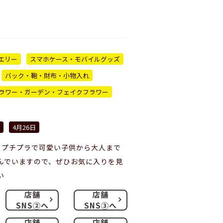
エリー
スマホケース・モバイルグッズ
バック・鞄・財布・小物入れ
ラワー・ガーデン・フェイクフラワー
4月26日
るプチプラで可愛い子供から大人まで
んでいますので、ぜひお気に入りを見
い
店舗
店舗
SNS②へ
SNS③へ
店舗
店舗