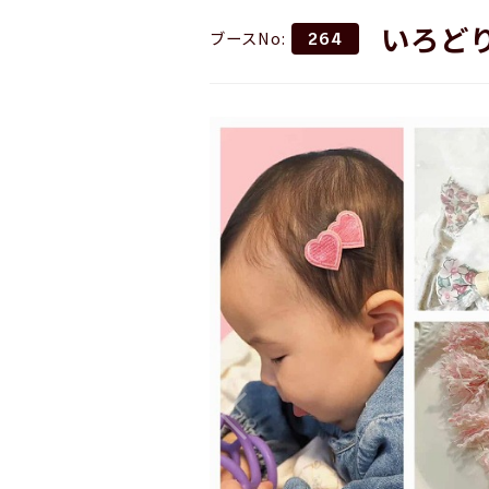
いろど
ブースNo:
264