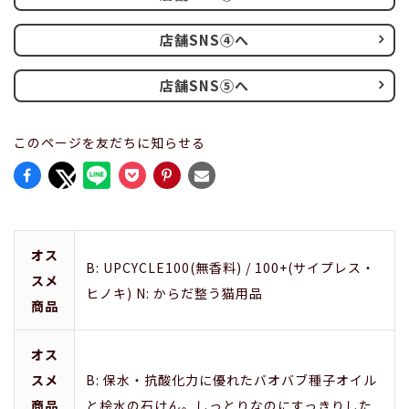
店舗SNS④へ
店舗SNS⑤へ
このページを友だちに知らせる
オス
B: UPCYCLE100(無香料) / 100+(サイプレス・
スメ
ヒノキ) N: からだ整う猫用品
商品
オス
スメ
B: 保水・抗酸化力に優れたバオバブ種子オイル
商品
と桧水の石けん。しっとりなのにすっきりした