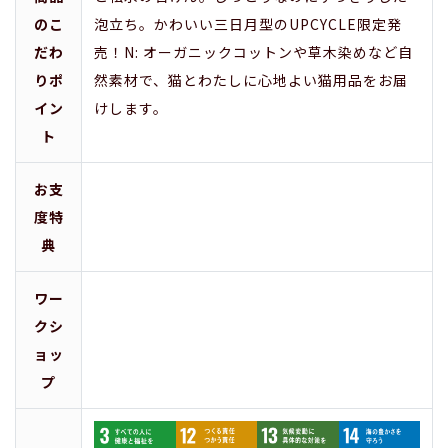
のこ
泡立ち。かわいい三日月型のUPCYCLE限定発
だわ
売！N: オーガニックコットンや草木染めなど自
りポ
然素材で、猫とわたしに心地よい猫用品をお届
イン
けします。
ト
お支
度特
典
ワー
クシ
ョッ
プ