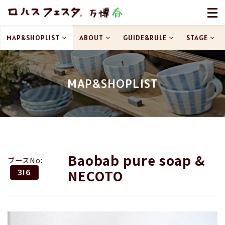
MAP&SHOPLIST
ABOUT
GUIDE&RULE
STAGE
MAP&SHOPLIST
Baobab pure soap &
ブースNo:
NECOTO
316