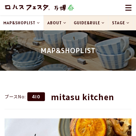
MAP&SHOPLIST
ABOUT
GUIDE&RULE
STAGE
MAP&SHOPLIST
mitasu kitchen
ブースNo:
410