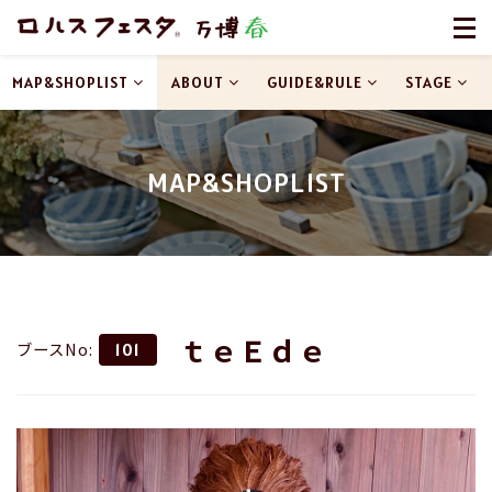
MAP&SHOPLIST
ABOUT
GUIDE&RULE
STAGE
MAP&SHOPLIST
ｔｅＥｄｅ
ブースNo:
101