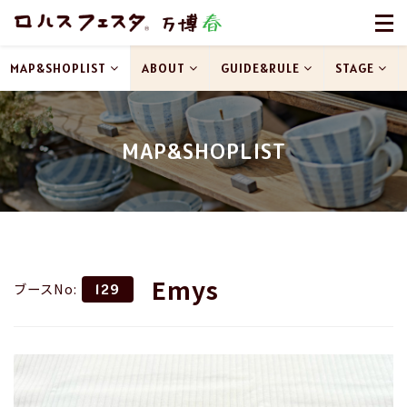
MAP&SHOPLIST
ABOUT
GUIDE&RULE
STAGE
MAP&SHOPLIST
Emys
ブースNo:
129