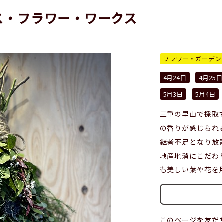
ス・フラワー・ワークス
フラワー・ガーデン
4月24日
4月25日
5月3日
5月4日
三重の里山で採取
の香りが感じられ
継者不足となり放
地産地消にこだわ
も美しい葉や花を
このページを友だ