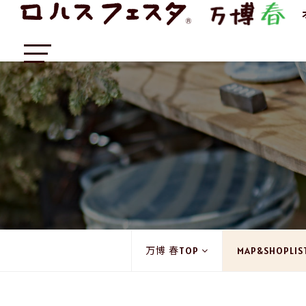
万博 春TOP
MAP&SHOPLIS