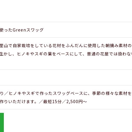
ったGreenスワッグ
里山で自家栽培をしている花材をふんだんに使用した朝摘み素材のG
生かし、ヒノキやスギの葉をベースにして、普通の花屋では扱わな
グ作り／ヒノキやスギで作ったスワッグベースに、季節の様々な素材
りいただけます。／最短15分／2,500円～