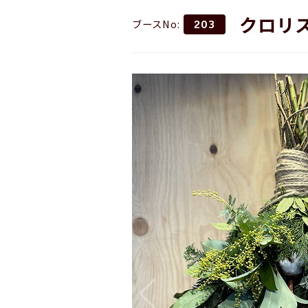
クロリ
ブースNo:
203