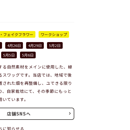
・フェイクフラワー
ワークショップ
4月26日
4月29日
5月2日
5月5日
5月6日
する自然素材をメインに使用した、緑
るスワッグです。当店では、地域で後
置された畑を再整備し、ユできる限り
り、自家栽培にて、その季節にもっと
用いています。
店舗SNSへ
ちに知らせる