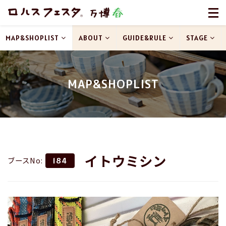
MAP&SHOPLIST
ABOUT
GUIDE&RULE
STAGE
MAP&SHOPLIST
イトウミシン
ブースNo:
184