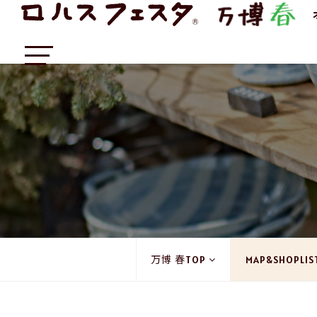
万博 春TOP
MAP&SHOPLIS