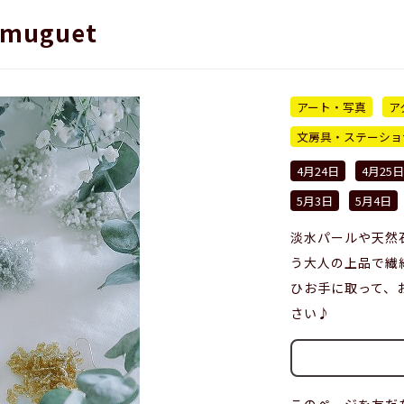
 muguet
アート・写真
ア
文房具・ステーショ
4月24日
4月25日
5月3日
5月4日
淡水パールや天然
う大人の上品で繊
ひお手に取って、
さい♪