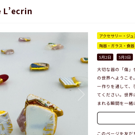
 L’ecrin
アクセサリー・ジュ
陶器・ガラス・食器
5月2日
5月3日
大切な器の「傷」
の世界へようこそ
ー作りを通して、
てください。世界
まれる瞬間を一緒
このページを友だ