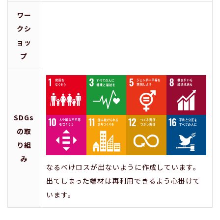
ワー
クシ
ョッ
プ
SDGs
の取
り組
み
なるべけロスが出ないように作成しています。
出てしまった端材は再利用できるよう心掛けて
います。