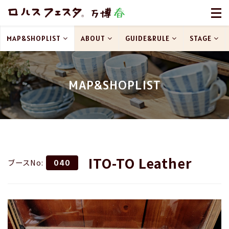
MAP&SHOPLIST
ABOUT
GUIDE&RULE
STAGE
MAP&SHOPLIST
ITO-TO Leather
ブースNo:
040