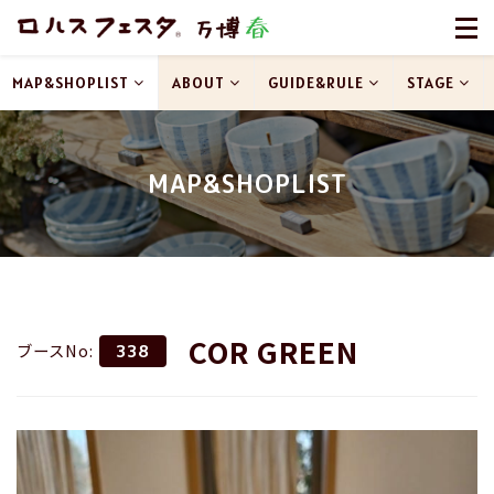
MAP&SHOPLIST
ABOUT
GUIDE&RULE
STAGE
MAP&SHOPLIST
COR GREEN
ブースNo:
338