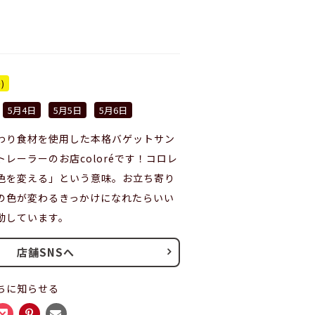
)
5月4日
5月5日
5月6日
わり食材を使用した本格バゲットサン
レーラーのお店coloréです！コロレ
色を変える」という意味。お立ち寄り
の色が変わるきっかけになれたらいい
動しています。
店舗SNSへ
ちに知らせる