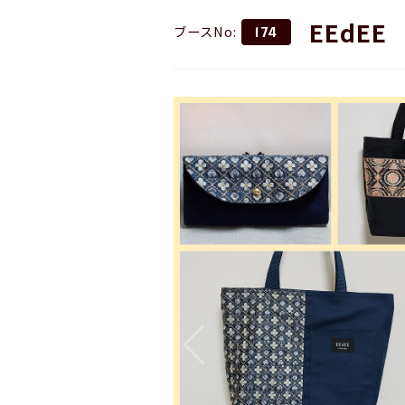
EEdEE
ブースNo:
174