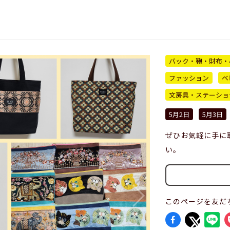
バック・鞄・財布・
ファッション
ベ
文房具・ステーショ
5月2日
5月3日
ぜひお気軽に手に
い。
このページを友だ