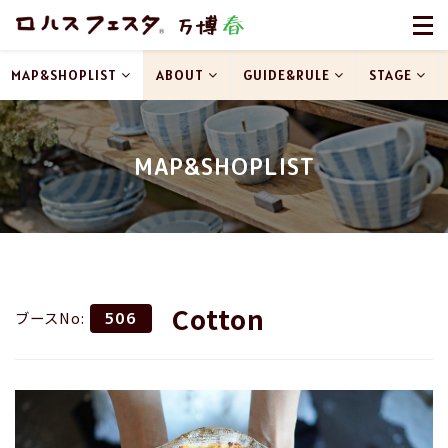
MAP&SHOPLIST
ABOUT
GUIDE&RULE
STAGE
MAP&SHOPLIST
Cotton
ブースNo:
506