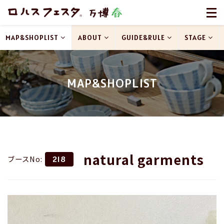
MAP&SHOPLIST
ABOUT
GUIDE&RULE
STAGE
MAP&SHOPLIST
natural garments
ブースNo:
218