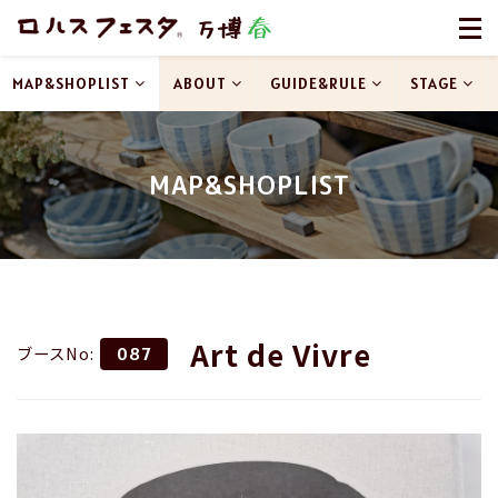
MAP&SHOPLIST
ABOUT
GUIDE&RULE
STAGE
MAP&SHOPLIST
Art de Vivre
ブースNo:
087