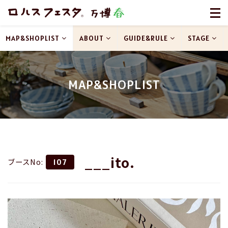
MAP&SHOPLIST
ABOUT
GUIDE&RULE
STAGE
MAP&SHOPLIST
___ito.
ブースNo:
107