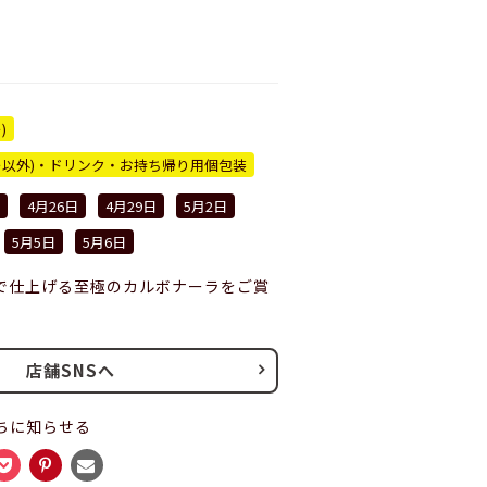
)
ー以外)・ドリンク・お持ち帰り用個包装
4月26日
4月29日
5月2日
5月5日
5月6日
で仕上げる至極のカルボナーラをご賞
店舗SNSへ
ちに知らせる