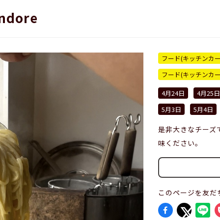
endore
フード(キッチンカー
フード(キッチンカ
4月24日
4月25日
5月3日
5月4日
是非大きなチーズ
味ください。
このページを友だ