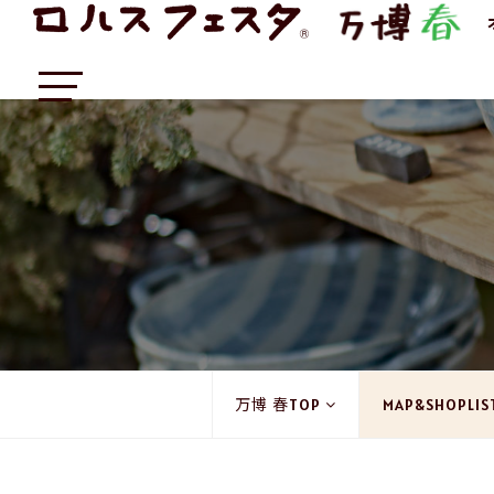
万博 春TOP
MAP&SHOPLIS