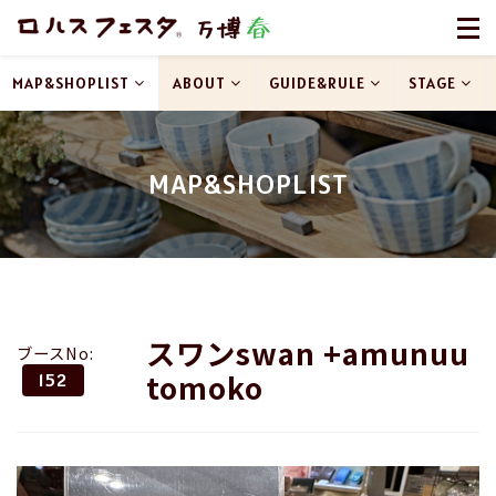
MAP&SHOPLIST
ABOUT
GUIDE&RULE
STAGE
MAP&SHOPLIST
スワンswan +amunuu
ブースNo:
tomoko
152