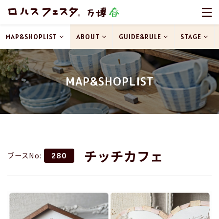
MAP&SHOPLIST
ABOUT
GUIDE&RULE
STAGE
MAP&SHOPLIST
チッチカフェ
ブースNo:
280