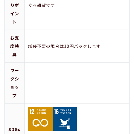
りポ
ぐる雑貨です。
イン
ト
お支
度特
紙袋不要の場合は10円バックします
典
ワー
クシ
ョッ
プ
SDGs