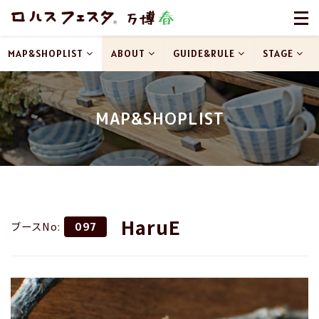
MAP&SHOPLIST
ABOUT
GUIDE&RULE
STAGE
MAP&SHOPLIST
HaruE
ブースNo:
097