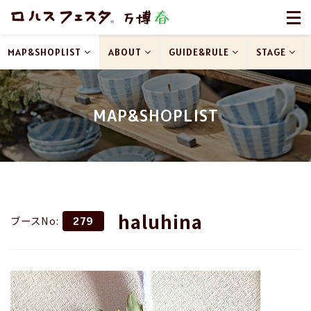
MAP&SHOPLIST
ABOUT
GUIDE&RULE
STAGE
MAP&SHOPLIST
haluhina
ブースNo:
279