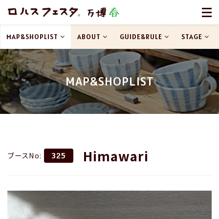
MAP&SHOPLIST
ABOUT
GUIDE&RULE
STAGE
MAP&SHOPLIST
Himawari
ブースNo:
325