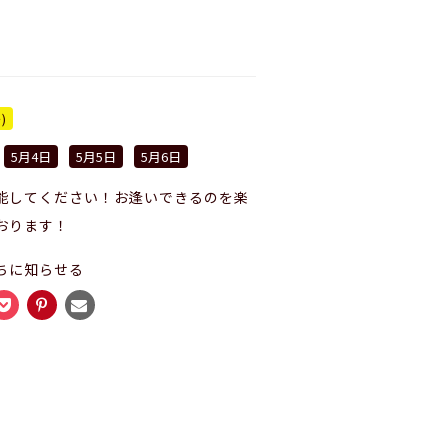
)
5月4日
5月5日
5月6日
能してください！お逢いできるのを楽
おります！
ちに知らせる