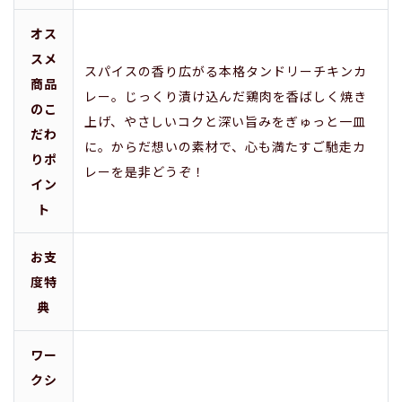
オス
スメ
スパイスの香り広がる本格タンドリーチキンカ
商品
レー。じっくり漬け込んだ鶏肉を香ばしく焼き
のこ
上げ、やさしいコクと深い旨みをぎゅっと一皿
だわ
に。からだ想いの素材で、心も満たすご馳走カ
りポ
レーを是非どうぞ！
イン
ト
お支
度特
典
ワー
クシ