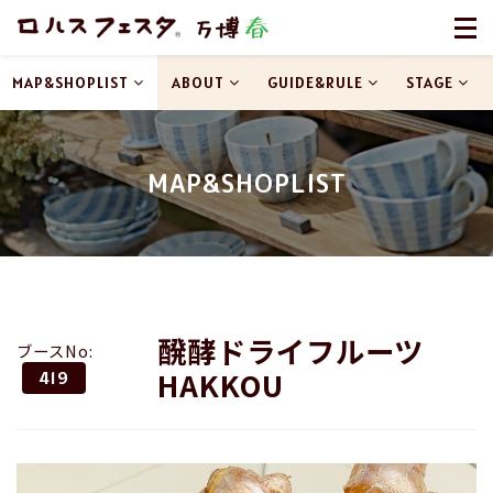
MAP&SHOPLIST
ABOUT
GUIDE&RULE
STAGE
MAP&SHOPLIST
醗酵ドライフルーツ
ブースNo:
HAKKOU
419