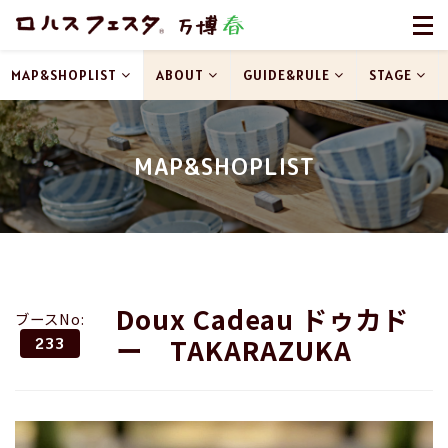
MAP&SHOPLIST
ABOUT
GUIDE&RULE
STAGE
MAP&SHOPLIST
Doux Cadeau ドゥカド
ブースNo:
ー TAKARAZUKA
233