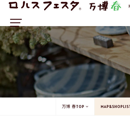
万博 春TOP
MAP&SHOPLIS