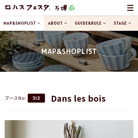
MAP&SHOPLIST
ABOUT
GUIDE&RULE
STAGE
MAP&SHOPLIST
Dans les bois
ブースNo:
312