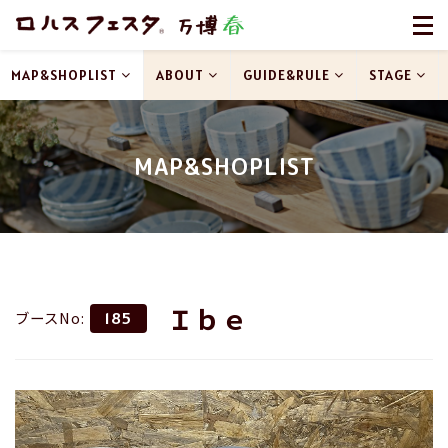
MAP&SHOPLIST
ABOUT
GUIDE&RULE
STAGE
MAP&SHOPLIST
Ｉｂｅ
ブースNo:
185