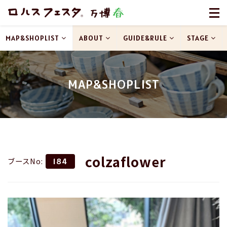
MAP&SHOPLIST
ABOUT
GUIDE&RULE
STAGE
MAP&SHOPLIST
colzaflower
ブースNo:
184