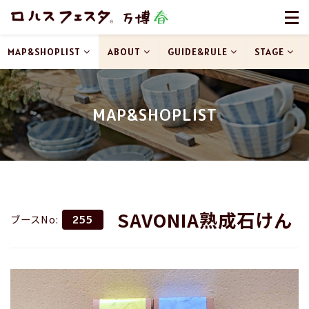
MAP&SHOPLIST
ABOUT
GUIDE&RULE
STAGE
MAP&SHOPLIST
SAVONIA熟成石けん
ブースNo:
255