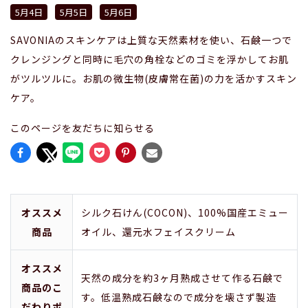
5月4日
5月5日
5月6日
SAVONIAのスキンケアは上質な天然素材を使い、石鹸一つで
クレンジングと同時に毛穴の角栓などのゴミを浮かしてお肌
がツルツルに。お肌の微生物(皮膚常在菌)の力を活かすスキン
ケア。
このページを友だちに知らせる
オススメ
シルク石けん(COCON)、100%国産エミュー
商品
オイル、還元水フェイスクリーム
オススメ
天然の成分を約3ヶ月熟成させて作る石鹸で
商品のこ
す。低温熟成石鹸なので成分を壊さず製造
だわりポ